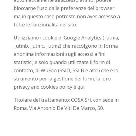
automaticamente all’accesso al sito, potete
bloccarne l’uso dalle preferenze del browser
ma in questo caso potreste non aver accesso a
tutte le funzionalità del sito.
Utilizziamo i cookie di Google Analytics (_utma,
_utmb, _utmc, _utmz) che raccolgono in forma
anonima informazioni sugli accessi a fini
statistici; e solo quando utilizzate il form di
contatto, di WuFoo (SSID, SSLB e altri) che è lo
strumento per la gestione dei form, la loro
privacy and cookies policy è qui.
Titolare del trattamento: COSA Srl, con sede in
Roma, Via Antonio De Viti De Marco, 50.
©2019 COSA Srl, P. IVA/CF 10857861008 REA
1260782 |
Privacy & Cookie policy